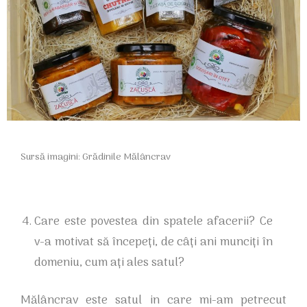
Sursă imagini: Grădinile Mălâncrav
Care este povestea din spatele afacerii? Ce
v-a motivat să începeți, de câți ani munciți în
domeniu, cum ați ales satul?
Mălâncrav este satul in care mi-am petrecut