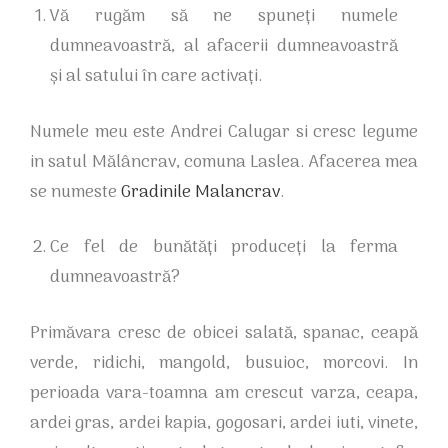
Vă rugăm să ne spuneți numele
dumneavoastră, al afacerii dumneavoastră
și al satului în care activați.
Numele meu este Andrei Calugar si cresc legume
in satul Mălâncrav, comuna Laslea. Afacerea mea
se numeste
Gradinile Malancrav
.
Ce fel de bunătăți produceți la ferma
dumneavoastră?
Primăvara cresc de obicei salată, spanac, ceapă
verde, ridichi, mangold, busuioc, morcovi. In
perioada vara-toamna am crescut varza, ceapa,
ardei gras, ardei kapia, gogosari, ardei iuti, vinete,