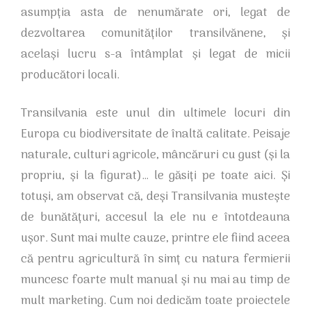
asumpția asta de nenumărate ori, legat de
dezvoltarea comunităților transilvănene, și
același lucru s-a întâmplat și legat de micii
producători locali.
Transilvania este unul din ultimele locuri din
Europa cu biodiversitate de înaltă calitate. Peisaje
naturale, culturi agricole, mâncăruri cu gust (și la
propriu, și la figurat)… le găsiți pe toate aici. Și
totuși, am observat că, deși Transilvania mustește
de bunătățuri, accesul la ele nu e întotdeauna
ușor. Sunt mai multe cauze, printre ele fiind aceea
că pentru agricultură în simț cu natura fermierii
muncesc foarte mult manual și nu mai au timp de
mult marketing. Cum noi dedicăm toate proiectele