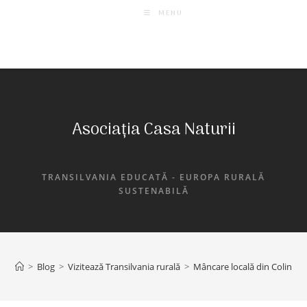
MENU
Asociația Casa Naturii
TRANSILVANIA EDUCATĂ - EUROPA RURALĂ
SUSTENABILĂ
>
Blog
>
Vizitează Transilvania rurală
>
Mâncare locală din Colinele 