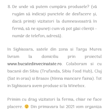
De unde vă putem cumpăra produsele? (vă
rugăm să indicați punctele de desfacere și,
dacă primiți vizitatori la dumneavoastră în
fermă, să ne spuneți cum vă pot găsi clienții –
număr de telefon, adresă).
In Sighisoara, satele din zona si Targu Mures
livram la domiciliu prin proiectul
www.bucatedinvecinatate.ro
. Colaboram si cu
bacanii din Sibiu (Trufanda, Sibiu Food Hub), Cluj
(Sat in oras) si Brasov (Ninna mancare faina). Tot
in Sighisoara avem produse si la Winebox.
Primim cu drag vizitatori la ferma, chiar ne face
placere.
Din primavara lui 2021 vom organiza