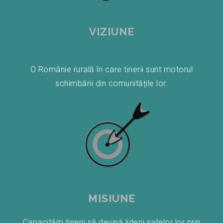
VIZIUNE
O Românie rurală în care tinerii sunt motorul
schimbării din comunitățile lor.
MISIUNE
Capacităm tinerii să devină liderii satelor lor prin