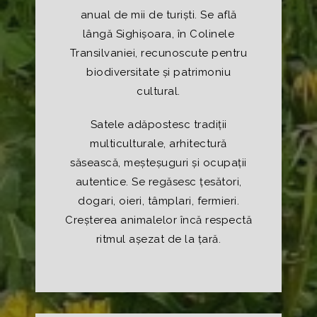
anual de mii de turiști. Se află
lângă Sighișoara, în Colinele
Transilvaniei, recunoscute pentru
biodiversitate și patrimoniu
cultural.
Satele adăpostesc tradiții
multiculturale, arhitectură
săsească, meșteșuguri și ocupații
autentice. Se regăsesc țesători,
dogari, oieri, tâmplari, fermieri.
Creșterea animalelor încă respectă
ritmul așezat de la țară.