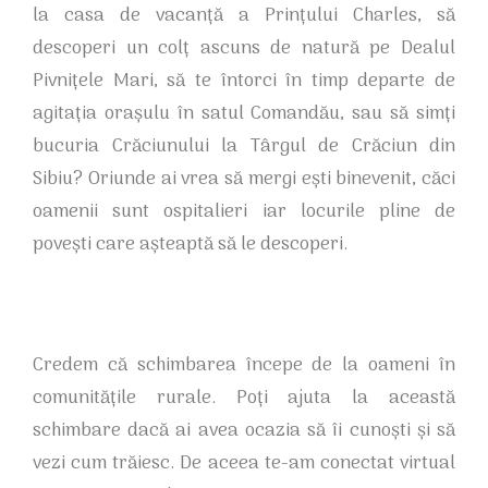
la casa de vacanță a Prințului Charles, să
descoperi un colț ascuns de natură pe Dealul
Pivnițele Mari, să te întorci în timp departe de
agitația orașulu în satul Comandău, sau să simți
bucuria Crăciunului la Târgul de Crăciun din
Sibiu? Oriunde ai vrea să mergi ești binevenit, căci
oamenii sunt ospitalieri iar locurile pline de
povești care așteaptă să le descoperi.
Credem că schimbarea începe de la oameni în
comunitățile rurale. Poți ajuta la această
schimbare dacă ai avea ocazia să îi cunoști și să
vezi cum trăiesc. De aceea te-am conectat virtual