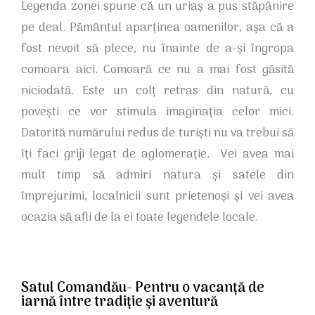
Legenda zonei spune că un uriaș a pus stăpânire
pe deal. Pământul aparținea oamenilor, așa că a
fost nevoit să plece, nu înainte de a-și îngropa
comoara aici. Comoară ce nu a mai fost găsită
niciodată. Este un colț retras din natură, cu
povești ce vor stimula imaginația celor mici.
Datorită numărului redus de turiști nu va trebui să
îți faci griji legat de aglomerație. Vei avea mai
mult timp să admiri natura și satele din
împrejurimi, localnicii sunt prietenoși și vei avea
ocazia să afli de la ei toate legendele locale.
Satul Comandău- Pentru o vacanță de
iarnă între tradiție și aventură