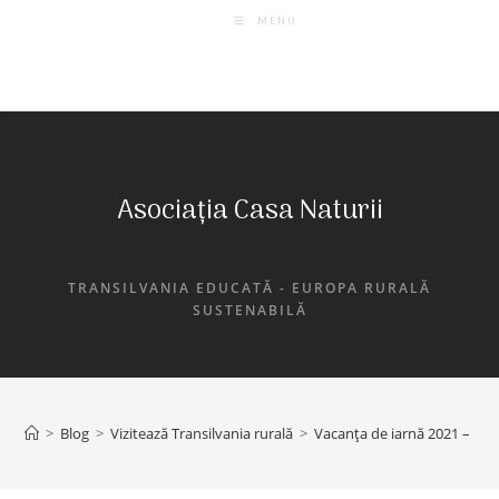
MENU
Asociația Casa Naturii
TRANSILVANIA EDUCATĂ - EUROPA RURALĂ
SUSTENABILĂ
>
Blog
>
Vizitează Transilvania rurală
>
Vacanța de iarnă 2021 – Desc