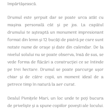
împărtășească.
Drumul este șerpuit dar se poate urca atât cu
mașina personală cât și pe jos. La capătul
drumului te așteaptă un monument impresionant
format din lemn și 12 bucăți de piatră pe care sunt
notate nume de orașe și date din calendar. De la
nivelul solului nu se poate observa, însă de sus, se
vede forma de flăcări a construcției ce se întinde
pe trei hectare. Drumul se poate parcurge ușor
chiar și de către copii, un moment ideal de a
petrece timp în natură la aer curat.
Dealul Pivnițele Mari, un loc unde te poți bucura
de priveliște și a spune copiilor povești ale locului.