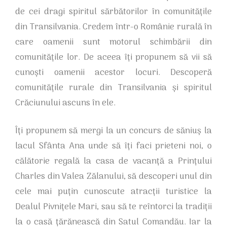
de cei dragi spiritul sărbătorilor în comunitățile
din Transilvania. Credem într-o Românie rurală în
care oamenii sunt motorul schimbării din
comunitățile lor. De aceea îți propunem să vii să
cunoști oamenii acestor locuri. Descoperă
comunitățile rurale din Transilvania și spiritul
Crăciunului ascuns în ele.
Îți propunem să mergi la un concurs de săniuș la
lacul Sfânta Ana unde să îți faci prieteni noi, o
călătorie regală la casa de vacanță a Prințului
Charles din Valea Zălanului, să descoperi unul din
cele mai puțin cunoscute atracții turistice la
Dealul Pivnițele Mari, sau să te reîntorci la tradiții
la o casă țărănească din Satul Comandău. Iar la