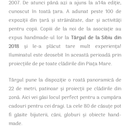
2007. De atunci până azi a ajuns la a14a ediție,
cunoscut în toată țara. A adunat peste 100 de
expoziții din țară și străinătate, dar și activități
pentru copii. Copiii de la noi de la asociație au
expus handmade-ul lor la
Târgul de la Sibiu din
2018
și le-a plăcut tare mult experiența!
Iluminatul este deosebit în această perioadă prin
proiecțiile de pe toate clădirile din Piața Mare.
Târgul pune la dispoziție o roată panoramică de
22 de metri, patinoar și proiecții pe clădirile din
zonă. Aici vei găsi locul perfect pentru a cumpăra
cadouri pentru cei dragi. La cele 80 de căsuțe pot
fi găsite bijuterii, căni, globuri și obiecte hand-
made.