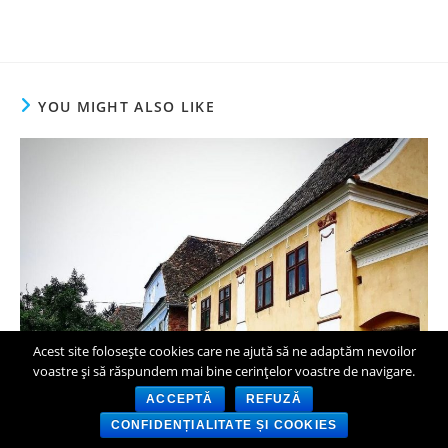
YOU MIGHT ALSO LIKE
Acest site folosește cookies care ne ajută să ne adaptăm nevoilor
voastre și să răspundem mai bine cerințelor voastre de navigare.
ACCEPTĂ
REFUZĂ
CONFIDENȚIALITATE ȘI COOKIES