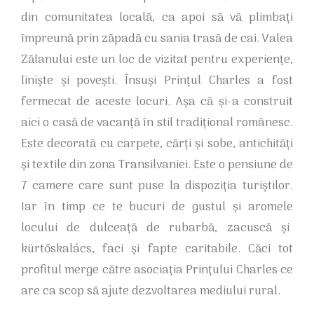
din comunitatea locală, ca apoi să vă plimbați
împreună prin zăpadă cu sania trasă de cai. Valea
Zălanului este un loc de vizitat pentru experiențe,
liniște și povești. Însuși Prințul Charles a fost
fermecat de aceste locuri. Așa că și-a construit
aici o casă de vacanță în stil tradițional românesc.
Este decorată cu carpete, cărți și sobe, antichități
și textile din zona Transilvaniei. Este o pensiune de
7 camere care sunt puse la dispoziția turiștilor.
Iar în timp ce te bucuri de gustul și aromele
locului de dulceață de rubarbă, zacuscă și
kürtőskalács, faci și fapte caritabile. Căci tot
profitul merge către asociația Prințului Charles ce
are ca scop să ajute dezvoltarea mediului rural.