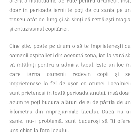
oferă o multitudine de rute pentru drumeții, însă
doar în perioada iernii te poți da cu sania pe un
traseu atât de lung și să simți că retrăiești magia
și entuziasmul copilăriei.
Cine știe, poate pe drum o să te împrietenești cu
oamenii ospitalieri din această zonă, iar la vară să
vă întâlniți pentru a admira lacul. Este un loc în
care iarna oamenii redevin copii și se
împrietenesc la fel de ușor ca atunci. Localnicii
sunt prietenoși în toată perioada anului, însă doar
acum te poți bucura alături de ei de pârtia de un
kilometru din împrejurimile lacului. Dacă nu ai
sanie, nu-i problemă, sunt bucuroși să îți ofere
una chiar la fața locului.