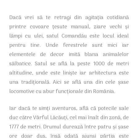
Dacă vrei să te retragi din agitația cotidiană
printre covoare țesute manual, ziare vechi și
lămpi cu ulei, satul Comandău este locul ideal
pentru tine. Unde ferestrele sunt mici iar
elementele de decor imită blana animalelor
sălbatice. Satul se află la peste 1000 de metri
altitudine, unde este liniște iar arhitectura este
una tradițională. Aici se află una din cele șase
locomotive cu abur funcționale din România.
Iar dacă te simți aventuros, află că potecile sale
duc către Vârful Lăcăuți, cel mai înalt din zonă, de
1777 de metri. Drumul durează între patru și șase
ore doar dus, însă odată ajunși pârtia este