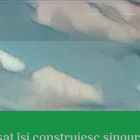
Despre noi
Proiecte
sat își construiesc singur