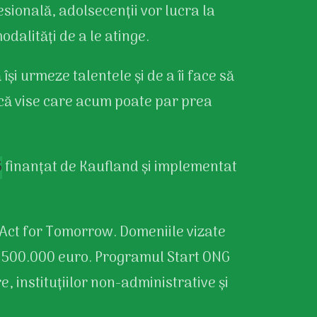
sională, adolsecenții vor lucra la
odalități de a le atinge.
își urmeze talentele și de a îi face să
ască vise care acum poate par prea
G
finanțat de Kaufland și implementat
Act for Tomorrow. Domeniile vizate
te 500.000 euro. Programul Start ONG
, instituțiilor non-administrative și