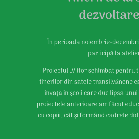
dezvoltare
În perioada noiembrie-decembrie
participă la ateli
Proiectul „Viitor schimbat pentru ti
tinerilor din satele transilvănene c
învață în școli care duc lipsa unu
proiectele anterioare am făcut educa
cu copiii, cât și formând cadrele did