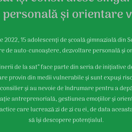
 personală și orientare 
 2022, 15 adolescenți de școală gimnazială din 
ere de auto-cunoaștere, dezvoltare personală și or
nerii de la sat” face parte din seria de inițiative de
are provin din medii vulnerabile și sunt expuși ris
i consilier și au nevoie de îndrumare pentru a depăș
ție antreprenorială, gestiunea emoțiilor și orien
actice care lucrează zi de zi cu ei, de data aceas
să își descopere potențialul.