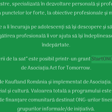
e, specializată în dezvoltare personală și profe
punctelor lor forte, la obiective profesionale și m
a îi încuraja pe adolescenți să își descopere și să 
gătirea profesională îi vor ajuta să își îndepline
îndepărtate.
rii de la sat” este posibil printr-un grant
StartON
de Asociația Act for Tomorrow.
de Kaufland România și implementat de Asociația 
cial și cultură. Valoarea totală a programului es
de finanțare comunitară destinat ONG-urilor tinere
grupurilor informale/de inițiativă.