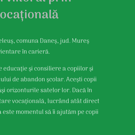
vocațională
Seleuș, comuna Daneș, jud. Mureș
ientare în carieră.
 educație și consiliere a copiilor și
cului de abandon școlar. Acești copii
i orizonturile satelor lor. Dacă în
tare vocațională, lucrând atât direct
ta este momentul să îi ajutăm pe copii