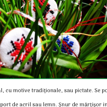
 cu motive tradiționale, sau pictate. Se p
port de acril sau lemn. Șnur de mărțișor i