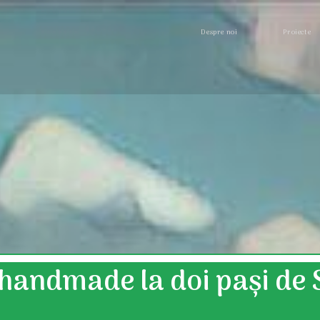
Despre noi
Proiecte
 handmade la doi pași de 