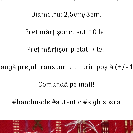
Diametru: 2,5cm/3cm.
Preț mărțișor cusut: 10 lei
Preț mărțișor pictat: 7 lei
augă prețul transportului prin poștă (+/- 1
Comandă pe mail!
#handmade #autentic #sighisoara