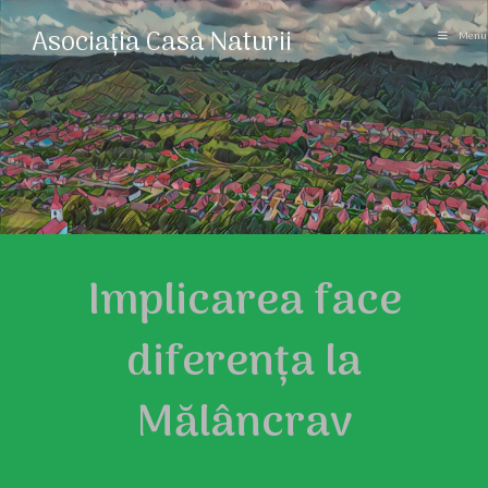
Asociația Casa Naturii
Menu
Implicarea face
diferența la
Mălâncrav