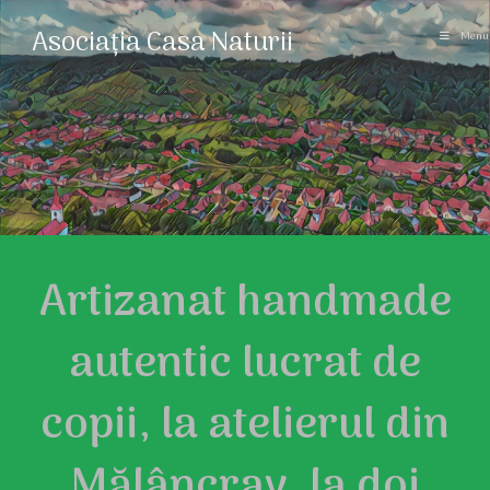
Asociația Casa Naturii
Menu
Artizanat handmade
autentic lucrat de
copii, la atelierul din
Mălâncrav, la doi