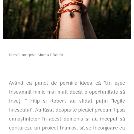
Sursă imagine: Muma Pădurii
Având ca punct de pornire ideea că “Un eșec
înseamnă nimic mai mult decât o oportunitate să
înveți “ Filip si Robert au sfidat puțin “legile
firescului”. Au lăsat deoparte piedici precum lipsa
cunoștințelor în acest domeniu și au început să
contureze un proiect frumos, să se înconjoare cu