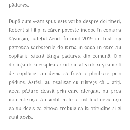
pădurea.
După cum v-am spus este vorba despre doi tineri,
Robert și Filip, a căror poveste începe în comuna
Săvârșin, județul Arad. În anul 2019 au fost să
petreacă sărbătorile de iarnă în casa în care au
copilărit, aflată lângă pădurea din comună. Din
dorința de a respira aerul curat și de a-și aminti
de copilărie, au decis să facă o plimbare prin
pădure. Astfel, au realizat cu tristețe că … stiți,
acea pădure deasă prin care alergau, nu prea
mai este așa. Au simțit ca le-a fost luat ceva, așa
că au decis că cineva trebuie să ia atitudine si ei
sunt aceia.