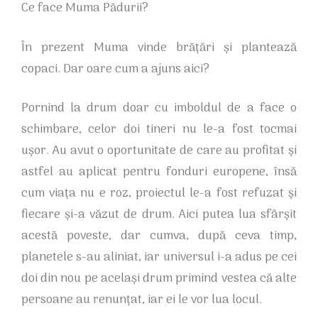
Ce face Muma Pădurii?
În prezent Muma vinde brățări și plantează
copaci. Dar oare cum a ajuns aici?
Pornind la drum doar cu imboldul de a face o
schimbare, celor doi tineri nu le-a fost tocmai
ușor. Au avut o oportunitate de care au profitat și
astfel au aplicat pentru fonduri europene, însă
cum viața nu e roz, proiectul le-a fost refuzat și
fiecare și-a văzut de drum. Aici putea lua sfârșit
acestă poveste, dar cumva, după ceva timp,
planetele s-au aliniat, iar universul i-a adus pe cei
doi din nou pe același drum primind vestea că alte
persoane au renunțat, iar ei le vor lua locul.