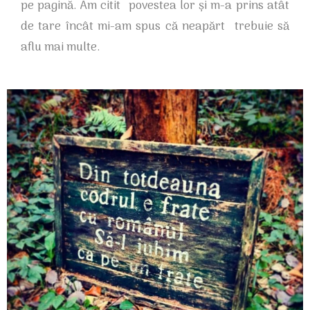
pe pagină. Am citit povestea lor și m-a prins atât
de tare încât mi-am spus că neapărt trebuie să
aflu mai multe.