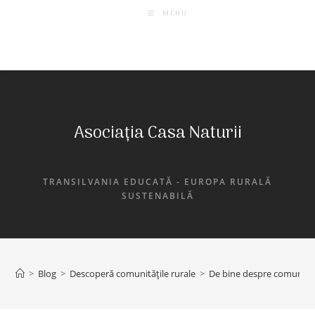
MENU
Asociația Casa Naturii
TRANSILVANIA EDUCATĂ - EUROPA RURALĂ
SUSTENABILĂ
>
Blog
>
Descoperă comunitățile rurale
>
De bine despre comunităț