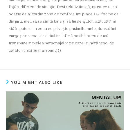
față indiferent de situație. Deși relativ timidă, nu ratez nicio
ocazie de a ieși din zona de confort. Îmi place să-i fac pe cei
din jurul meu să se simtă bine și să fiu de ajutor, atât cât îmi
stă în putere. În ceea ce privește pasiunile mele, dansul îmi
curge prin vene, iar cititul imi oferă posibilitatea de mă
transpune în pielea personajelor pe care le îndrăgesc, de
călătorit nici nu mai spun :)))
YOU MIGHT ALSO LIKE