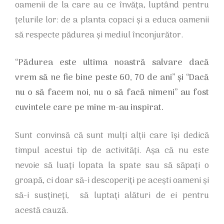
oamenii de la care au ce învăța, luptând pentru
țelurile lor: de a planta copaci și a educa oamenii
să respecte pădurea și mediul înconjurător.
“Pădurea este ultima noastră salvare dacă
vrem să ne fie bine peste 60, 70 de ani” și “Dacă
nu o să facem noi, nu o să facă nimeni” au fost
cuvintele care pe mine m-au inspirat.
Sunt convinsă că sunt mulți alții care își dedică
timpul acestui tip de activități. Așa că nu este
nevoie să luați lopata la spate sau să săpați o
groapă, ci doar să-i descoperiți pe acești oameni și
să-i susțineți, să luptați alături de ei pentru
acestă cauză.