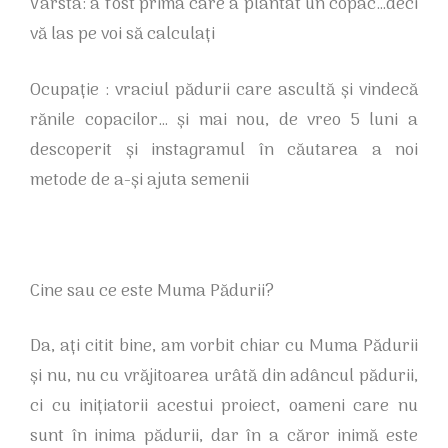
Vârsta: a fost prima care a plantat un copac…deci
vă las pe voi să calculați
Ocupație : vraciul pădurii care ascultă și vindecă
rănile copacilor… și mai nou, de vreo 5 luni a
descoperit și instagramul în căutarea a noi
metode de a-și ajuta semenii
Cine sau ce este Muma Pădurii?
Da, ați citit bine, am vorbit chiar cu Muma Pădurii
și nu, nu cu vrăjitoarea urâtă din adâncul pădurii,
ci cu inițiatorii acestui proiect, oameni care nu
sunt în inima pădurii, dar în a căror inimă este