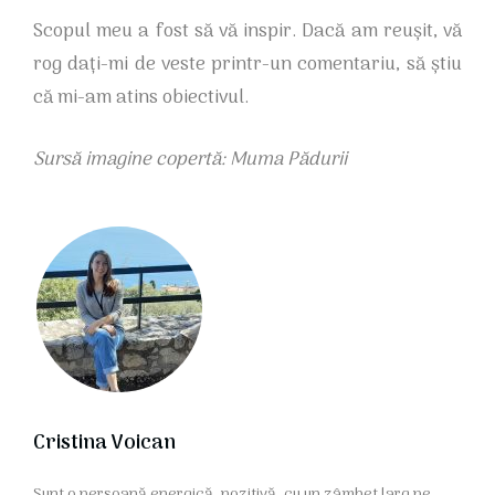
Scopul meu a fost să vă inspir. Dacă am reușit, vă
rog dați-mi de veste printr-un comentariu, să știu
că mi-am atins obiectivul.
Sursă imagine copertă: Muma Pădurii
Cristina Voican
Sunt o persoană energică, pozitivă, cu un zâmbet larg pe