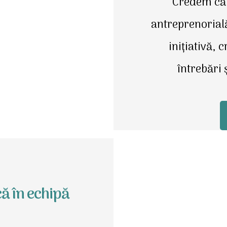
Credem că 
antreprenorială
inițiativă, 
întrebări 
ă în echipă