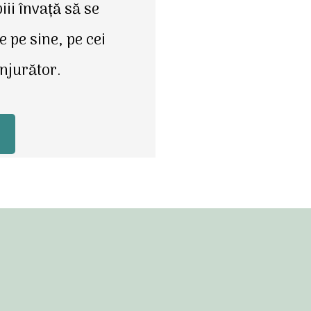
ii învață să se
e pe sine, pe cei
onjurător.