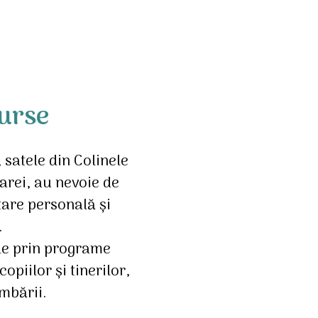
surse
, satele din Colinele
oarei, au nevoie de
tare personală și
.
le prin programe
piilor și tinerilor,
imbării.