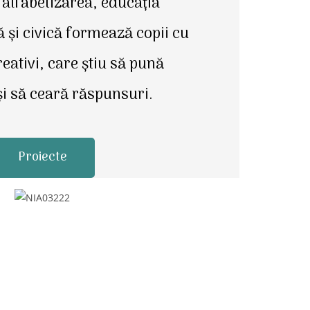
alfabetizarea, educația
 și civică formează copii cu
creativi, care știu să pună
și să ceară răspunsuri.
Proiecte