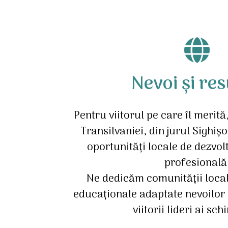
Nevoi și re
Pentru viitorul pe care îl merită
Transilvaniei, din jurul Sighiș
oportunități locale de dezvol
profesională
Ne dedicăm comunității loca
educaționale adaptate nevoilor co
viitorii lideri ai sch